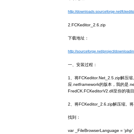
http://downloads.sourceforge.net/fckedit
2.FCKeditor_2.6.zip
下载地址：
http://sourceforge.net/project/downloa
一、安装过程：
1、将FCKeditor.Net_2.5.z
应.netframework的版本，我的是.net
FredCK.FCKeditorV2.dll
2、将FCKeditor_2.6.zip解压缩。将
找到：
var _FileBrowserLanguage = ‘php’ ; /