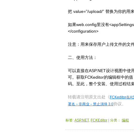
把 value=”/upload/” 替换
如果web.config里没有<appSett
</configuration>
注意：用来保存用户上传文件的文
二、使用方法：
可以直接在ASP.NET设计视图中使
可。获取FCKeditor的编辑框中的值
码。至此，整个安装、使用过程结
转载请注明原文出处《
FCKeditor
协议。
署名－非商业－禁止演绎 3.0
标签:
ASP.NET
,
FCKEditor
| 分类：
编程