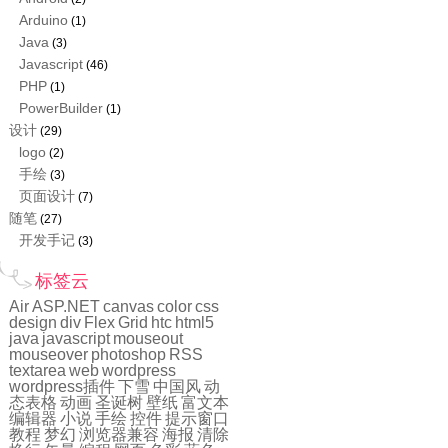
Arduino
(1)
Java
(3)
Javascript
(46)
PHP
(1)
PowerBuilder
(1)
设计
(29)
logo
(2)
手绘
(3)
页面设计
(7)
随笔
(27)
开发手记
(3)
标签云
Air
ASP.NET
canvas
color
css
design
div
Flex
Grid
htc
html5
java
javascript
mouseout
mouseover
photoshop
RSS
textarea
web
wordpress
wordpress插件
下雪
中国风
动
态表格
动画
圣诞树
壁纸
富文本
编辑器
小说
手绘
控件
提示窗口
教程
梦幻
浏览器兼容
海报
清除