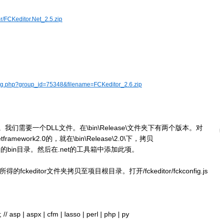
or/FCKeditor.Net_2.5.zip
ding.php?group_id=75348&filename=FCKeditor_2.6.zip
ip解压缩。我们需要一个DLL文件。在\bin\Release\文件夹下有两个版本。对
framework2.0的，就在\bin\Release\2.0\下，拷贝
至你的项目的bin目录。然后在.net的工具箱中添加此项。
所得的fckeditor文件夹拷贝至项目根目录。打开/fckeditor/fckconfig.js
/ asp | aspx | cfm | lasso | perl | php | py