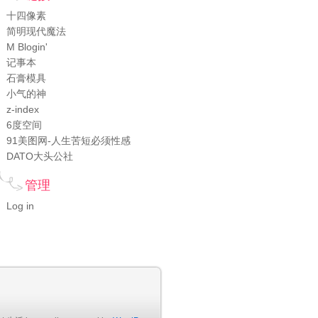
十四像素
简明现代魔法
M Blogin'
记事本
石膏模具
小气的神
z-index
6度空间
91美图网-人生苦短必须性感
DATO大头公社
管理
Log in