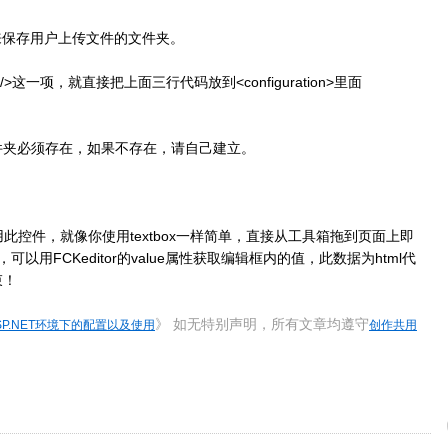
为你的用来保存用户上传文件的文件夹。
ings/>这一项，就直接把上面三行代码放到<configuration>里面
件夹必须存在，如果不存在，请自己建立。
用此控件，就像你使用textbox一样简单，直接从工具箱拖到页面上即
，可以用FCKeditor的value属性获取编辑框内的值，此数据为html代
束！
》 如无特别声明，所有文章均遵守
在ASP.NET环境下的配置以及使用
创作共用