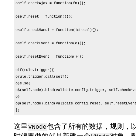
oself.checkAjax = function(fn){};

oself.reset = function(){};

oself.checkManul = function(isLocal){};

oself.checkEvent = function(e){};

oself.resetEvent = function(){};

oif(rule.trigger){

orule.trigger.call(self);

o}else{

o$(self.node).bind(validate.config.trigger, self.checkEve
o}

o$(self.node).bind(validate.config.reset, self.resetEvent
这里
包含了所有的数据，规则，
VNode