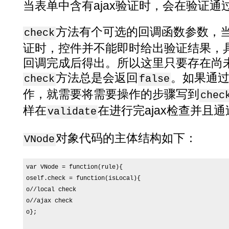
当表单中含有ajax验证时，会在验证
方法有个可选的回调函数参数，当验
check
证时，控件并不能即时给出验证结果，具
回调完成后得出。所以这里只要存在尚未
方法总是会返回
。如果通
check
false
作，就需要将需要操作的步骤写到
chec
样在
在进行完ajax检查并且
validate
对象代码的主体结构如下：
VNode
var VNode = function(rule){

oself.check = function(isLocal){

o//local check

o//ajax check

o};
