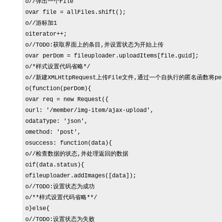
o//弹出一个File

ovar file = allFiles.shift();

o//游标加1

oiterator++;

o//TODO:获取界面上的条目,并设置状态为开始上传

ovar perDom = fileuploader.uploadItems[file.guid];

o/*样式设置代码省略*/

o//新建XMLHttpRequest上传File文件,通过一个自执行的匿名函数将
o(function(perDom){

ovar req = new Request({

ourl: '/member/img-item/ajax-upload',

odataType: 'json',

omethod: 'post',

osuccess: function(data){

o//检查数据的状态,并处理返回的数据

oif(data.status){

ofileuploader.addImages([data]);

o//TODO:设置状态为成功

o/**样式设置代码省略**/

o}else{

o//TODO:设置状态为失败
