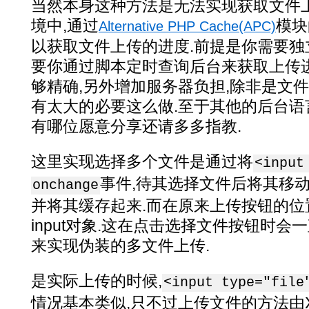
当然本身这种方法是无法实现获取文件上
境中,通过
模块
Alternative PHP Cache(APC)
以获取文件上传的进度.前提是你需要独
要你通过脚本定时查询后台来获取上传
够精确,另外增加服务器负担,除非是文
有太大的必要这么做.至于其他的后台语
有哪位愿意分享还请多多指教.
这里实现选择多个文件是通过将
<input
事件,待其选择文件后将其移
onchange
并将其缓存起来.而在原来上传按钮的位
input对象.这在点击选择文件按钮时会
来实现伪装的多文件上传.
是实际上传的时候,
<input type="file
情况基本类似,只不过上传文件的方法由XMLH