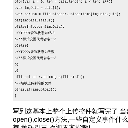
ofor(var i = 0, len = data.length; i < len; i++){

ovar imgData = data[i];

ovar perDom = fileuploader.uploadItems[imgData.guid];

oif(imgData.status){

ofilesInfo.push(imgData);

o//TODO:设置状态为成功

o/**样式设置代码省略**/

o}else{

o//TODO:设置状态为失败

o/**样式设置代码省略**/

o}

o}

ofileuploader.addImages(filesInfo);

o//继续上传剩余的文件

othis.iframeupload();

}
写到这基本上整个上传控件就写完了,当
open(),close()方法,一些自定义
善.抛砖引玉,欢迎不吝指教!