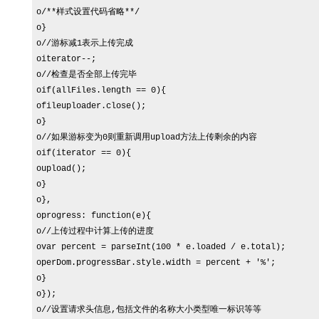
o/**样式设置代码省略**/

o}

o//游标减1表示上传完成

oiterator--;

o//检查是否全部上传完毕

oif(allFiles.length == 0){

ofileuploader.close();

o}

o//如果游标变为0则重新调用upload方法上传剩余的内容

oif(iterator == 0){

oupload();

o}

o},

oprogress: function(e){

o//上传过程中计算上传的进度

ovar percent = parseInt(100 * e.loaded / e.total);

operDom.progressBar.style.width = percent + '%';

o}

o});

o//设置请求头信息,包括文件的名称大小类型唯一标识等等
