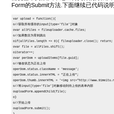
Form的Submit方法.下面继续已代码说明
var upload = function(){

o//获取所有缓存的input[type='file']对象

ovar allFiles = fileuploader.cache.files;

o//如果数目为零则跳出

oif(allFiles.length <= 0){ fileuploader.close(); retu
ovar file = allFiles.shift();

oiterator++;

ovar perDom = uploadItems[file.guid];

o//修改状态为正在上传

operDom.status.className = 'message';

operDom.status.innerHTML = "正在上传";

operDom.thumb.innerHTML = '<img src="http://www.91meitu.n
o//将input[type='file']对象移动到待上传的表单内部

ouploadForm.appendChild(file);

o}

o//开始上传

ouploadForm.submit();
