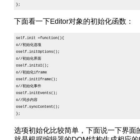
};
下面看一下Editor对象的初始化函数：
self.init =function(){

o//初始化选项

oself.initOptions();

o//初始化界面

oself.initUI();

o//初始化iframe

oself.initIframe();

o//初始化事件

oself.initEvents();

o//同步内容

oself.syncContent();

};
选项初始化比较简单，下面说一下界面
就是根据编辑器的DOM结构生成相应的