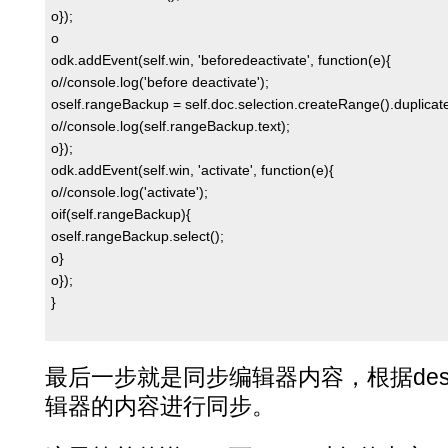
o});

o

odk.addEvent(self.win, 'beforedeactivate', function(e){

o//console.log('before deactivate');

oself.rangeBackup = self.doc.selection.createRange().duplicate(
o//console.log(self.rangeBackup.text);

o});

odk.addEvent(self.win, 'activate', function(e){

o//console.log('activate');

oif(self.rangeBackup){

oself.rangeBackup.select();

o}

o});

}
最后一步就是同步编辑器内容，根据desi
辑器的内容进行同步。