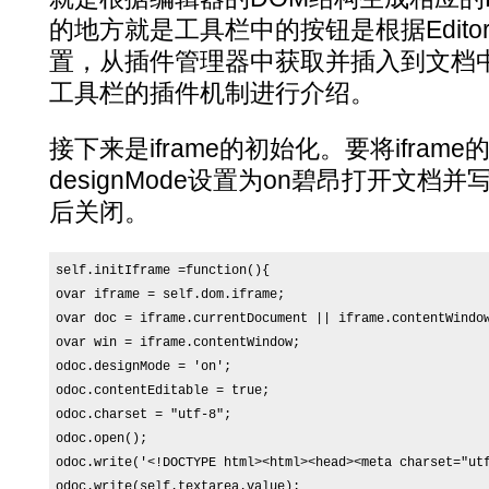
的地方就是工具栏中的按钮是根据Editor.opt
置，从插件管理器中获取并插入到文档
工具栏的插件机制进行介绍。
接下来是iframe的初始化。要将iframe的d
designMode设置为on碧昂打开文
后关闭。
self.initIframe =function(){

ovar iframe = self.dom.iframe;

ovar doc = iframe.currentDocument || iframe.contentWindow
ovar win = iframe.contentWindow;

odoc.designMode = 'on';

odoc.contentEditable = true;

odoc.charset = "utf-8";

odoc.open();

odoc.write('<!DOCTYPE html><html><head><meta charset="ut
odoc.write(self.textarea.value);
