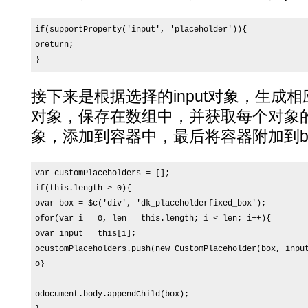
if(supportProperty('input', 'placeholder')){

oreturn;

}
接下来是根据选择的input对象，生成相应的Cu
对象，保存在数组中，并获取每个对象
象，添加到容器中，最后将容器附加到b
var customPlaceholders = [];

if(this.length > 0){

ovar box = $c('div', 'dk_placeholderfixed_box');

ofor(var i = 0, len = this.length; i < len; i++){

ovar input = this[i];

ocustomPlaceholders.push(new CustomPlaceholder(box, input
o}

odocument.body.appendChild(box);
