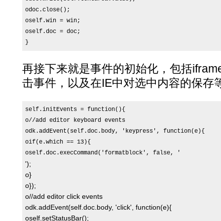
odoc.close();

oself.win = win;

oself.doc = doc;

}
再接下来就是事件的初始化，包括iframe
击事件，以及在IE中对选中内容的保存
self.initEvents = function(){

o//add editor keyboard events

odk.addEvent(self.doc.body, 'keypress', function(e){

oif(e.which == 13){

oself.doc.execCommand('formatblock', false, '
');

o}

o});

o//add editor click events

odk.addEvent(self.doc.body, 'click', function(e){

oself.setStatusBar();
