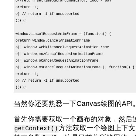
o//return setTimeout(arguments[0], 1000 / 60);

oreturn -1;

o} // return -1 if unsupported

})();

window.cancelRequestAnimFrame = (function() {

oreturn window.cancelAnimationFrame

o|| window.webkitCancelRequestAnimationFrame

o|| window.mozCancelRequestAnimationFrame

o|| window.oCancelRequestAnimationFrame

o|| window.msCancelRequestAnimationFrame || function() {

oreturn -1;

o} // return -1 if unsupported

})();
当然你还要熟悉一下Canvas绘图的API
首先你需要获取一个画布的对象，然后
方法获取一个绘图上下文
getContext()