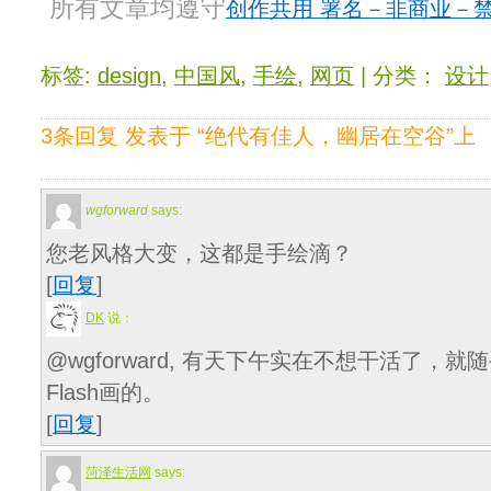
所有文章均遵守
创作共用 署名－非商业－禁止
标签:
design
,
中国风
,
手绘
,
网页
| 分类：
设计
3条回复 发表于 “绝代有佳人，幽居在空谷”上
wgforward
says:
您老风格大变，这都是手绘滴？
[
回复
]
DK
说：
@wgforward, 有天下午实在不想干活了，
Flash画的。
[
回复
]
菏泽生活网
says: