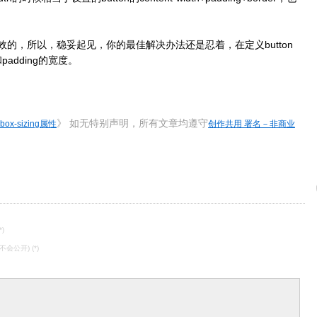
.1中是无效的，所以，稳妥起见，你的最佳解决办法还是忍着，在定义button
adding的宽度。
》 如无特别声明，所有文章均遵守
box-sizing属性
创作共用 署名－非商业
*)
不会公开) (*)