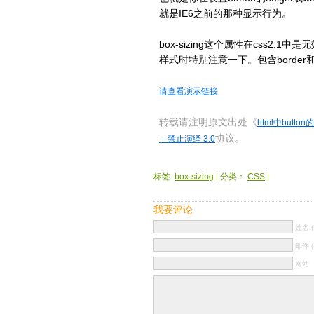
就是IE6之前的那种显示行为。
box-sizing这个属性在css2
样式时特别注意一下。包含border和p
请查看演示链接
转载请注明原文出处《
html中button的
协议。
－禁止演绎 3.0
标签:
box-sizing
| 分类：
CSS
|
我要评论
姓名 (
邮件 (
网站