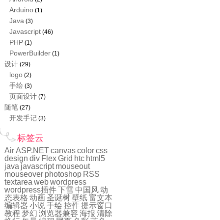
Arduino
(1)
Java
(3)
Javascript
(46)
PHP
(1)
PowerBuilder
(1)
设计
(29)
logo
(2)
手绘
(3)
页面设计
(7)
随笔
(27)
开发手记
(3)
标签云
Air
ASP.NET
canvas
color
css
design
div
Flex
Grid
htc
html5
java
javascript
mouseout
mouseover
photoshop
RSS
textarea
web
wordpress
wordpress插件
下雪
中国风
动
态表格
动画
圣诞树
壁纸
富文本
编辑器
小说
手绘
控件
提示窗口
教程
梦幻
浏览器兼容
海报
清除