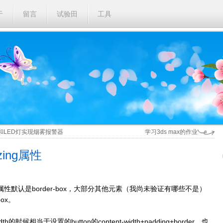
于
留言
试验田
工具
感器和LED灯实现烟雾报警器
学习3ds max的作业
izing属性
izing属性默认是border-box，大部分其他元素（我尚未验证有哪些不是）
box。
th的时候相当于设置的button的content-width+padding+border，也