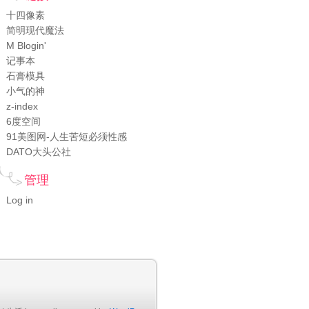
十四像素
简明现代魔法
M Blogin'
记事本
石膏模具
小气的神
z-index
6度空间
91美图网-人生苦短必须性感
DATO大头公社
管理
Log in