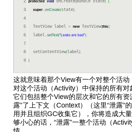
 onCreate
Bundle state
protected
void
(
)
{
.
state
super
onCreate
(
)
;
  TextView label 
 TextView
=
new
(
this
)
;
  label.
setText
(
"Leaks are bad"
)
;
  setContentView
label
(
)
;
}
这就意味着那个View有一个对整个活动（A
对这个活动（Activity）中保持的所
它们包括整个View的层次和它的所有资
露”了上下文（Context）（这里“泄露
用并且组织GC收集它），你将造成大
够小心的话，“泄露”一整个活动（Activ
情。