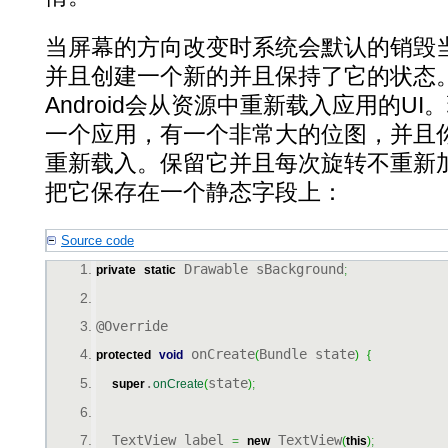
当屏幕的方向改变时系统会默认的销毁当前的
并且创建一个新的并且保持了它的状态
Android会从资源中重新载入应用的U
一个应用，有一个非常大的位图，并且
重新载入。保留它并且每次旋转不重新
把它保存在一个静态字段上：
Source code
 Drawable sBackground
private
static
;
@Override
 onCreate
Bundle state
protected
void
(
)
{
.
state
super
onCreate
(
)
;
  TextView label 
 TextView
=
new
(
this
)
;