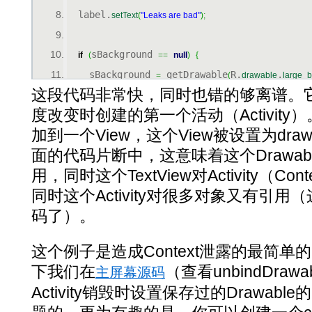
  label.
setText
(
"Leaks are bad"
)
;
sBackground 
if
(
==
null
)
{
    sBackground 
 getDrawable
R.
.
=
(
drawable
large_b
这段代码非常快，同时也错的够离谱。
}
度改变时创建的第一个活动（Activity）
  label.
sBackground
setBackgroundDrawable
(
)
;
加到一个View，这个View被设置为dra
面的代码片断中，这意味着这个Drawable
  setContentView
label
(
)
;
用，同时这个TextView对Activity（C
}
同时这个Activity对很多对象又有引
码了）。
这个例子是造成Context泄露的最简
下我们在
（查看unbindDraw
主屏幕源码
Activity销毁时设置保存过的Drawa